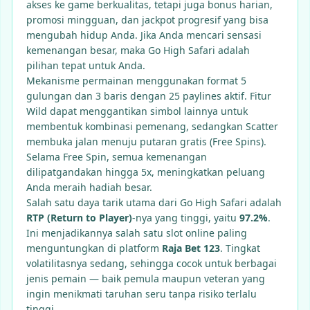
akses ke game berkualitas, tetapi juga bonus harian,
promosi mingguan, dan jackpot progresif yang bisa
mengubah hidup Anda. Jika Anda mencari sensasi
kemenangan besar, maka Go High Safari adalah
pilihan tepat untuk Anda.
Mekanisme permainan menggunakan format 5
gulungan dan 3 baris dengan 25 paylines aktif. Fitur
Wild dapat menggantikan simbol lainnya untuk
membentuk kombinasi pemenang, sedangkan Scatter
membuka jalan menuju putaran gratis (Free Spins).
Selama Free Spin, semua kemenangan
dilipatgandakan hingga 5x, meningkatkan peluang
Anda meraih hadiah besar.
Salah satu daya tarik utama dari Go High Safari adalah
RTP (Return to Player)
-nya yang tinggi, yaitu
97.2%
.
Ini menjadikannya salah satu slot online paling
menguntungkan di platform
Raja Bet 123
. Tingkat
volatilitasnya sedang, sehingga cocok untuk berbagai
jenis pemain — baik pemula maupun veteran yang
ingin menikmati taruhan seru tanpa risiko terlalu
tinggi.