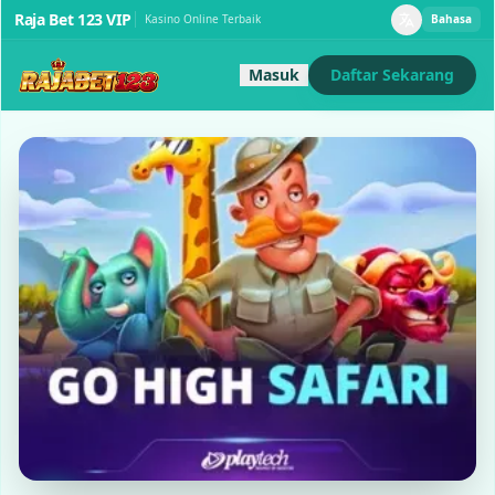
Raja Bet 123 VIP
Kasino Online Terbaik
Bahasa
Masuk
Daftar Sekarang