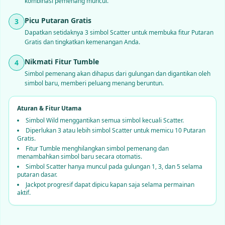
kombinasi pemenang muncul.
Picu Putaran Gratis
3
Dapatkan setidaknya 3 simbol Scatter untuk membuka fitur Putaran
Gratis dan tingkatkan kemenangan Anda.
Nikmati Fitur Tumble
4
Simbol pemenang akan dihapus dari gulungan dan digantikan oleh
simbol baru, memberi peluang menang beruntun.
Aturan & Fitur Utama
Simbol Wild menggantikan semua simbol kecuali Scatter.
Diperlukan 3 atau lebih simbol Scatter untuk memicu 10 Putaran
Gratis.
Fitur Tumble menghilangkan simbol pemenang dan
menambahkan simbol baru secara otomatis.
Simbol Scatter hanya muncul pada gulungan 1, 3, dan 5 selama
putaran dasar.
Jackpot progresif dapat dipicu kapan saja selama permainan
aktif.