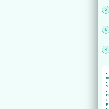
2
3
4
m
Sp
i
pa