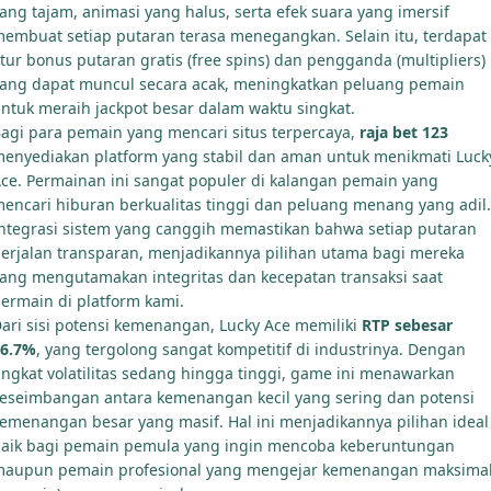
ang tajam, animasi yang halus, serta efek suara yang imersif
embuat setiap putaran terasa menegangkan. Selain itu, terdapat
itur bonus putaran gratis (free spins) dan pengganda (multipliers)
ang dapat muncul secara acak, meningkatkan peluang pemain
ntuk meraih jackpot besar dalam waktu singkat.
agi para pemain yang mencari situs terpercaya,
raja bet 123
enyediakan platform yang stabil dan aman untuk menikmati Luck
ce. Permainan ini sangat populer di kalangan pemain yang
encari hiburan berkualitas tinggi dan peluang menang yang adil.
ntegrasi sistem yang canggih memastikan bahwa setiap putaran
erjalan transparan, menjadikannya pilihan utama bagi mereka
ang mengutamakan integritas dan kecepatan transaksi saat
ermain di platform kami.
ari sisi potensi kemenangan, Lucky Ace memiliki
RTP sebesar
96.7%
, yang tergolong sangat kompetitif di industrinya. Dengan
ingkat volatilitas sedang hingga tinggi, game ini menawarkan
eseimbangan antara kemenangan kecil yang sering dan potensi
emenangan besar yang masif. Hal ini menjadikannya pilihan ideal
aik bagi pemain pemula yang ingin mencoba keberuntungan
aupun pemain profesional yang mengejar kemenangan maksima