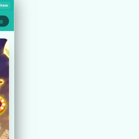
ahasa
ng