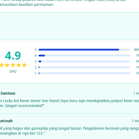
emastikan keadilan permainan.
5
88
4.9
4
7
3
3
⭐⭐⭐⭐⭐
2
1
2842
1
1
 Santoso
1 d
 Lucky Ace benar-benar luar biasa! Saya baru saja mendapatkan jackpot besar tad
m. Sangat recommended!”
 Aminah
3 da
fik yang bagus dan gameplay yang sangat lancar. Pengalaman bermain yang sang
nangkan di raja bet 123.”