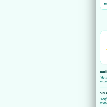
m
Budi
“Game
mala
Siti
“Gra
menye