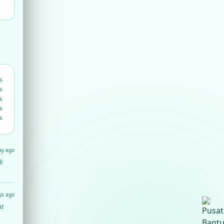
%
%
%
%
%
ay ago
i
ys ago
at