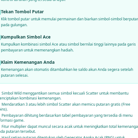
Tekan Tombol Putar
Klik tombol putar untuk memulai permainan dan biarkan simbol-simbol berputa
pada gulungan.
Kumpulkan Simbol Ace
Kumpulkan kombinasi simbol Ace atau simbol bernilai tinggi lainnya pada garis
pembayaran untuk memenangkan hadiah.
Klaim Kemenangan Anda
Kemenangan akan otomatis ditambahkan ke saldo akun Anda segera setelah
putaran selesai.
Simbol Wild menggantikan semua simbol kecuali Scatter untuk membantu
enciptakan kombinasi kemenangan.
Mendaratkan 3 atau lebih simbol Scatter akan memicu putaran gratis (Free
ins).
Pembayaran dihitung berdasarkan tabel pembayaran yang tersedia di menu
nformasi game.
Fitur multiplier dapat muncul secara acak untuk meningkatkan total kemenang
da putaran tersebut.
Hasil setiap putaran ditentukan oleh Generator Angka Acak (RNG) untuk