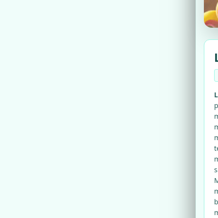
L
p
m
m
m
t
m
s
M
m
b
m