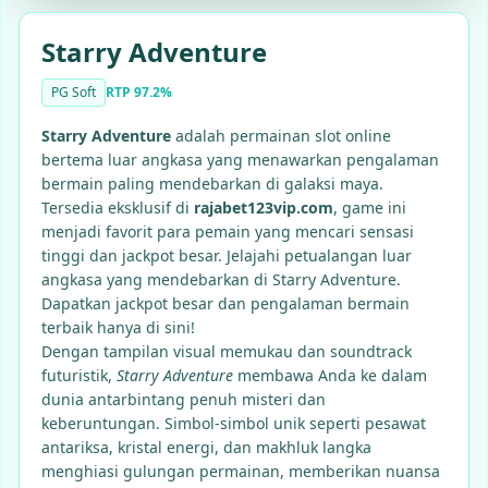
▶
Starry Adventure
PG Soft
RTP 97.2%
Starry Adventure
adalah permainan slot online
bertema luar angkasa yang menawarkan pengalaman
bermain paling mendebarkan di galaksi maya.
Tersedia eksklusif di
rajabet123vip.com
, game ini
menjadi favorit para pemain yang mencari sensasi
tinggi dan jackpot besar. Jelajahi petualangan luar
angkasa yang mendebarkan di Starry Adventure.
Dapatkan jackpot besar dan pengalaman bermain
terbaik hanya di sini!
Dengan tampilan visual memukau dan soundtrack
futuristik,
Starry Adventure
membawa Anda ke dalam
dunia antarbintang penuh misteri dan
keberuntungan. Simbol-simbol unik seperti pesawat
antariksa, kristal energi, dan makhluk langka
menghiasi gulungan permainan, memberikan nuansa