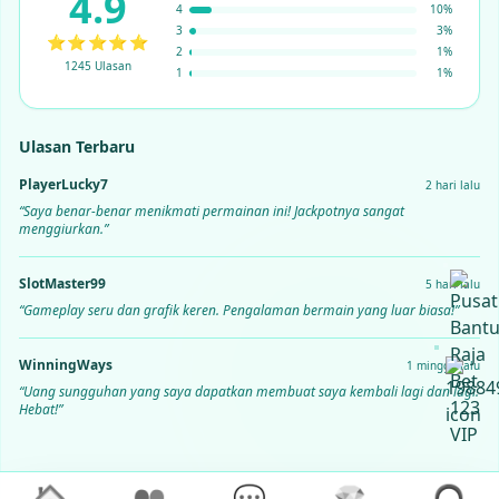
4.9
4
10%
3
3%
⭐⭐⭐⭐⭐
2
1%
1245 Ulasan
1
1%
Ulasan Terbaru
PlayerLucky7
2 hari lalu
“Saya benar-benar menikmati permainan ini! Jackpotnya sangat
menggiurkan.”
SlotMaster99
5 hari lalu
“Gameplay seru dan grafik keren. Pengalaman bermain yang luar biasa!”
WinningWays
1 minggu lalu
“Uang sungguhan yang saya dapatkan membuat saya kembali lagi dan lagi.
Hebat!”
🏠
👥
💬
💎
🎧