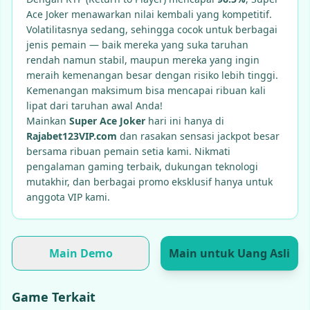
Ace Joker menawarkan nilai kembali yang kompetitif.
Volatilitasnya sedang, sehingga cocok untuk berbagai
jenis pemain — baik mereka yang suka taruhan
rendah namun stabil, maupun mereka yang ingin
meraih kemenangan besar dengan risiko lebih tinggi.
Kemenangan maksimum bisa mencapai ribuan kali
lipat dari taruhan awal Anda!
Mainkan
Super Ace Joker
hari ini hanya di
Rajabet123VIP.com
dan rasakan sensasi jackpot besar
bersama ribuan pemain setia kami. Nikmati
pengalaman gaming terbaik, dukungan teknologi
mutakhir, dan berbagai promo eksklusif hanya untuk
anggota VIP kami.
Main Demo
Main untuk Uang Asli
Game Terkait