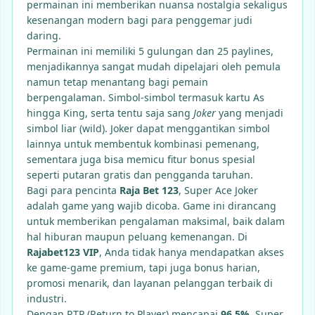
permainan ini memberikan nuansa nostalgia sekaligus
kesenangan modern bagi para penggemar judi
daring.
Permainan ini memiliki 5 gulungan dan 25 paylines,
menjadikannya sangat mudah dipelajari oleh pemula
namun tetap menantang bagi pemain
berpengalaman. Simbol-simbol termasuk kartu As
hingga King, serta tentu saja sang
Joker
yang menjadi
simbol liar (wild). Joker dapat menggantikan simbol
lainnya untuk membentuk kombinasi pemenang,
sementara juga bisa memicu fitur bonus spesial
seperti putaran gratis dan pengganda taruhan.
Bagi para pencinta
Raja Bet 123
, Super Ace Joker
adalah game yang wajib dicoba. Game ini dirancang
untuk memberikan pengalaman maksimal, baik dalam
hal hiburan maupun peluang kemenangan. Di
Rajabet123 VIP
, Anda tidak hanya mendapatkan akses
ke game-game premium, tapi juga bonus harian,
promosi menarik, dan layanan pelanggan terbaik di
industri.
Dengan RTP (Return to Player) mencapai
96.5%
, Super